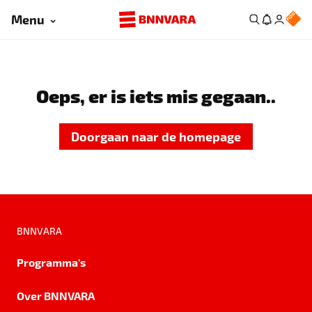
Menu
Oeps, er is iets mis gegaan..
Doorgaan naar de homepage
BNNVARA
Programma's
Over BNNVARA