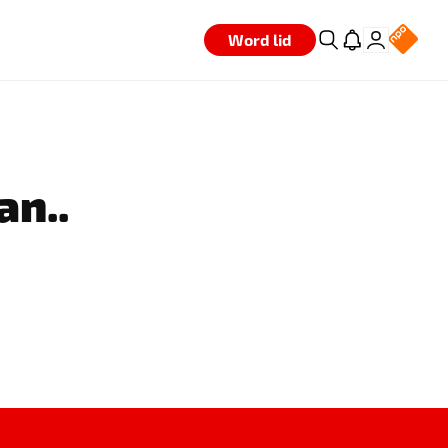
Word lid
an..