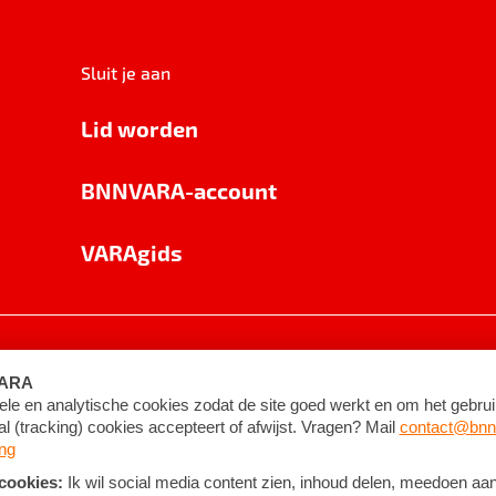
Sluit je aan
Lid worden
BNNVARA-account
VARAgids
voorwaarden
©
2026
BNNVARA