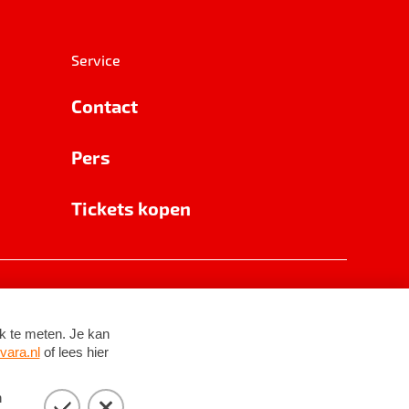
Service
Contact
Pers
Tickets kopen
RSIN 8531 62 402