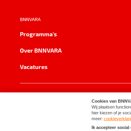
BNNVARA
Programma's
Over BNNVARA
Vacatures
Privacy
Cookie-instellingen
Algemene 