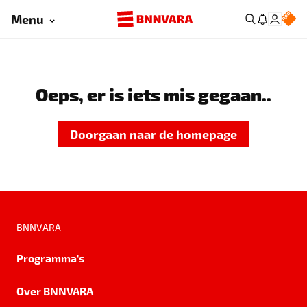
Menu
Oeps, er is iets mis gegaan..
Doorgaan naar de homepage
BNNVARA
Programma's
Over BNNVARA