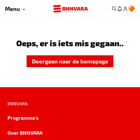
Menu
Oeps, er is iets mis gegaan..
Doorgaan naar de homepage
BNNVARA
Programma's
Over BNNVARA