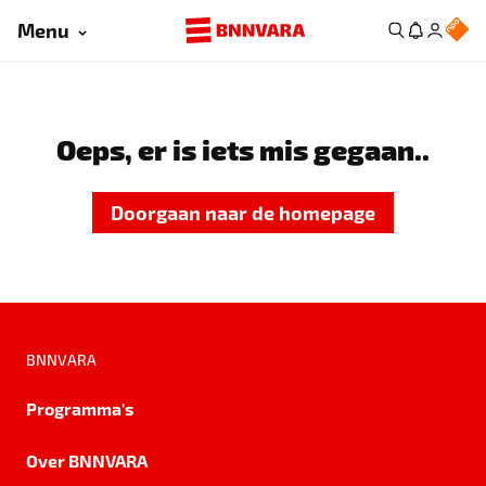
Menu
Oeps, er is iets mis gegaan..
Doorgaan naar de homepage
BNNVARA
Programma's
Over BNNVARA