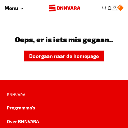
Menu
Oeps, er is iets mis gegaan..
Doorgaan naar de homepage
BNNVARA
Programma's
Over BNNVARA