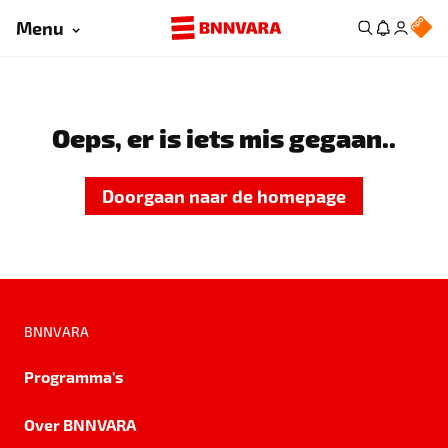
Menu
Oeps, er is iets mis gegaan..
Doorgaan naar de homepage
BNNVARA
Programma's
Over BNNVARA