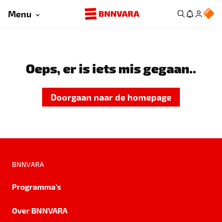
Menu
Oeps, er is iets mis gegaan..
Doorgaan naar de homepage
BNNVARA
Programma's
Over BNNVARA