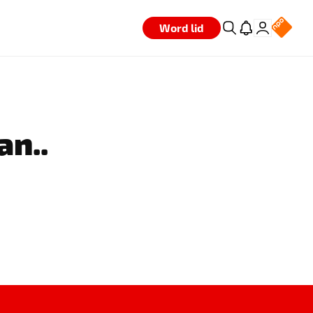
Word lid
an..