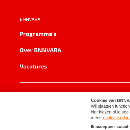
BNNVARA
Programma's
Over BNNVARA
Vacatures
Privacy
Cookie-instellingen
Algemene 