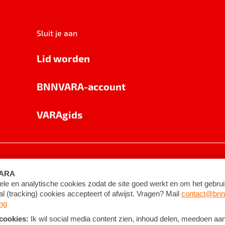
Sluit je aan
Lid worden
BNNVARA-account
VARAgids
voorwaarden
©
2026
BNNVARA