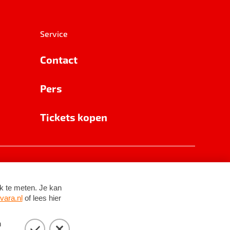
Service
Contact
Pers
Tickets kopen
RSIN 8531 62 402