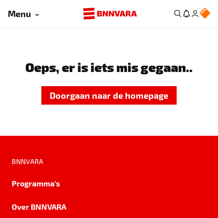
Menu
Oeps, er is iets mis gegaan..
Doorgaan naar de homepage
BNNVARA
Programma's
Over BNNVARA