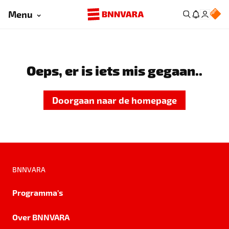
Menu
Oeps, er is iets mis gegaan..
Doorgaan naar de homepage
BNNVARA
Programma's
Over BNNVARA