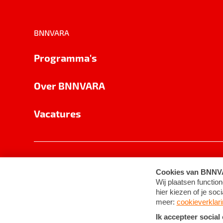
BNNVARA
Programma's
Over BNNVARA
Vacatures
Privacy
Cookie-instellingen
Algemene 