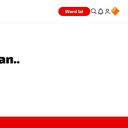
Word lid
an..