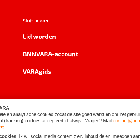
Sluit je aan
Lid worden
BNNVARA-account
VARAgids
voorwaarden
©
2026
BNNVARA