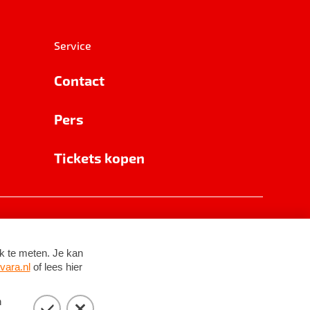
Service
Contact
Pers
Tickets kopen
RSIN 8531 62 402