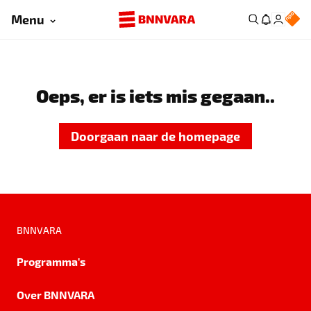
Menu
Oeps, er is iets mis gegaan..
Doorgaan naar de homepage
BNNVARA
Programma's
Over BNNVARA