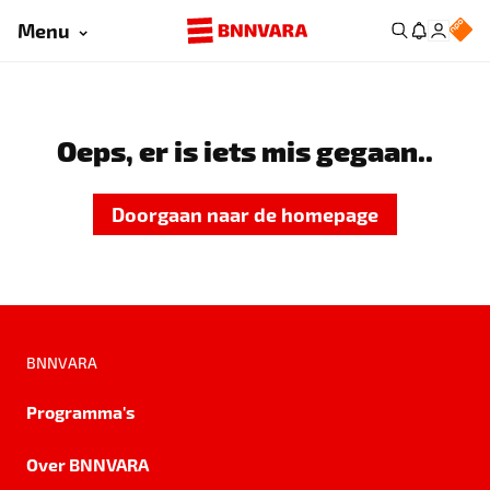
Menu
Oeps, er is iets mis gegaan..
Doorgaan naar de homepage
BNNVARA
Programma's
Over BNNVARA