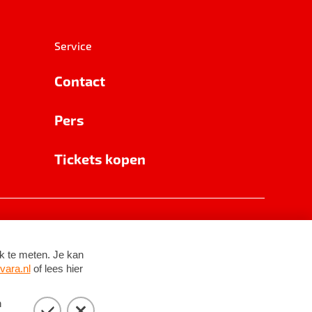
Service
Contact
Pers
Tickets kopen
RSIN 8531 62 402