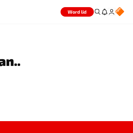
Word lid
an..