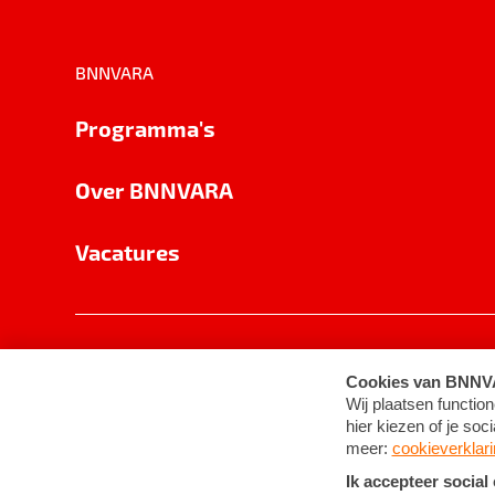
BNNVARA
Programma's
Over BNNVARA
Vacatures
Privacy
Cookie-instellingen
Algemene 