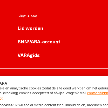
Sluit je aan
Lid worden
BNNVARA-account
VARAgids
voorwaarden
©
2026
BNNVARA