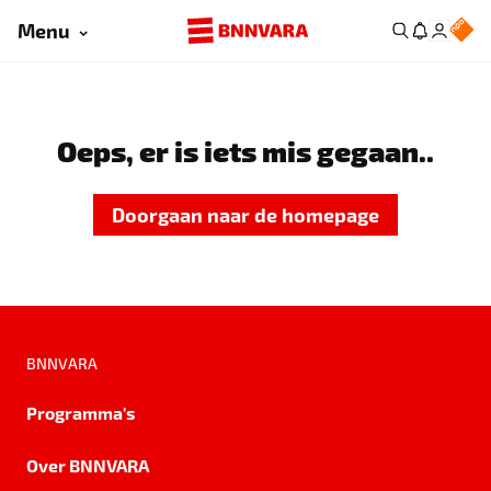
Menu
Oeps, er is iets mis gegaan..
Doorgaan naar de homepage
BNNVARA
Programma's
Over BNNVARA