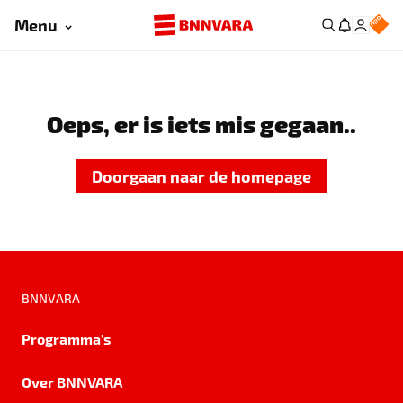
Menu
Oeps, er is iets mis gegaan..
Doorgaan naar de homepage
BNNVARA
Programma's
Over BNNVARA