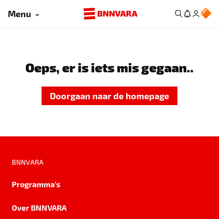
Menu
Oeps, er is iets mis gegaan..
Doorgaan naar de homepage
BNNVARA
Programma's
Over BNNVARA