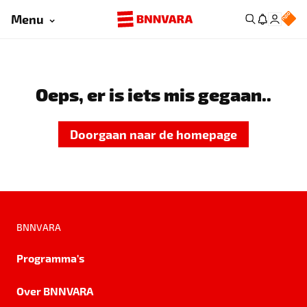
Menu
Oeps, er is iets mis gegaan..
Doorgaan naar de homepage
BNNVARA
Programma's
Over BNNVARA