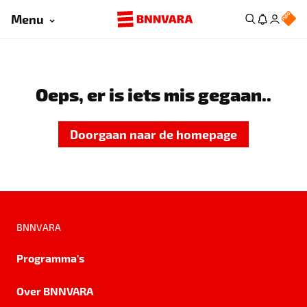
Menu
Oeps, er is iets mis gegaan..
Doorgaan naar de homepage
BNNVARA
Programma's
Over BNNVARA