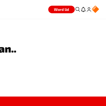
Word lid
an..