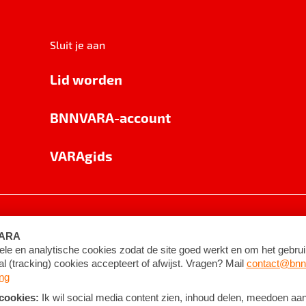
Sluit je aan
Lid worden
BNNVARA-account
VARAgids
voorwaarden
©
2026
BNNVARA