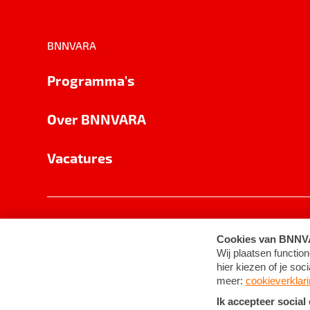
BNNVARA
Programma's
Over BNNVARA
Vacatures
Privacy
Cookie-instellingen
Algemene 