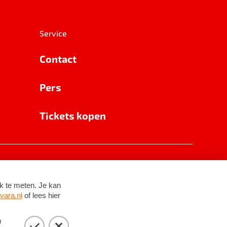
Service
Contact
Pers
Tickets kopen
RSIN 8531 62 402