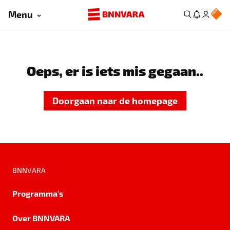
Menu
Oeps, er is iets mis gegaan..
Doorgaan naar de homepage
BNNVARA
Programma's
Over BNNVARA