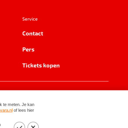
Service
Contact
Pers
Tickets kopen
RSIN 8531 62 402