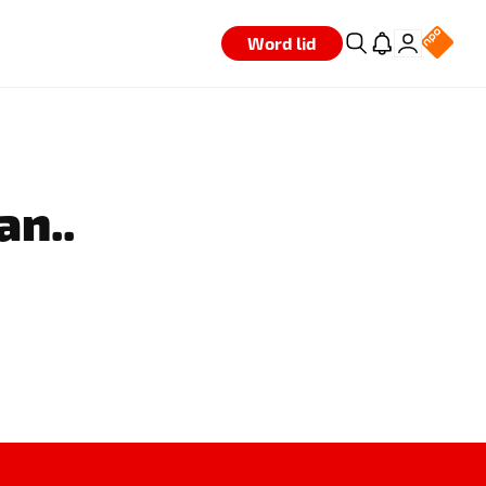
Word lid
an..