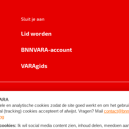
Sluit je aan
Lid worden
BNNVARA-account
VARAgids
voorwaarden
©
2026
BNNVARA