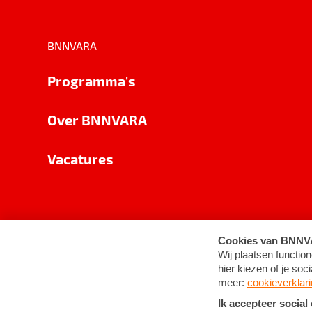
BNNVARA
Programma's
Over BNNVARA
Vacatures
Privacy
Cookie-instellingen
Algemene 