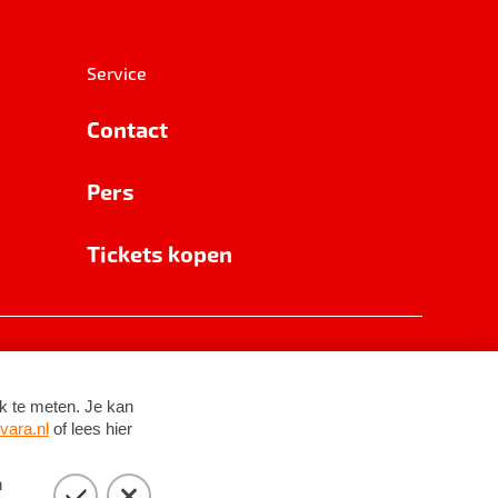
Service
Contact
Pers
Tickets kopen
RSIN 8531 62 402