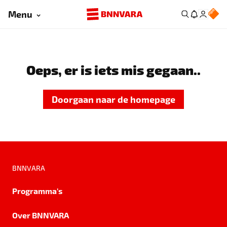
Menu
Oeps, er is iets mis gegaan..
Doorgaan naar de homepage
BNNVARA
Programma's
Over BNNVARA