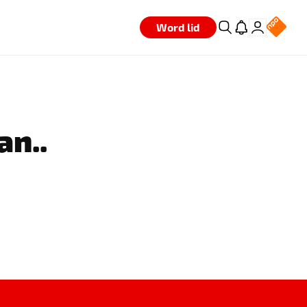
Word lid
an..