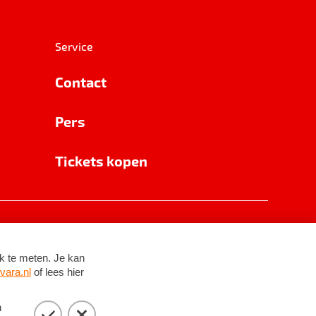
Service
Contact
Pers
Tickets kopen
RSIN 8531 62 402