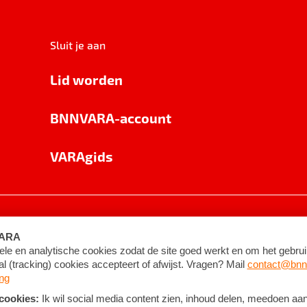
Sluit je aan
Lid worden
BNNVARA-account
VARAgids
voorwaarden
©
2026
BNNVARA