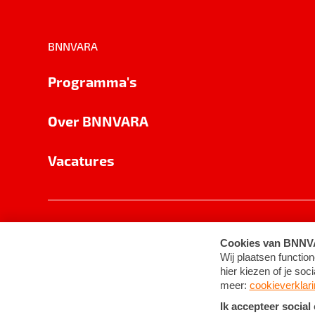
BNNVARA
Programma's
Over BNNVARA
Vacatures
Privacy
Cookie-instellingen
Algemene 