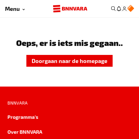
Menu
Oeps, er is iets mis gegaan..
Doorgaan naar de homepage
BNNVARA
Programma's
Over BNNVARA