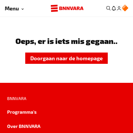
Menu
Oeps, er is iets mis gegaan..
Doorgaan naar de homepage
BNNVARA
Programma's
Over BNNVARA