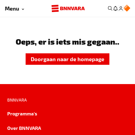
Menu
Oeps, er is iets mis gegaan..
Doorgaan naar de homepage
BNNVARA
Programma's
Over BNNVARA