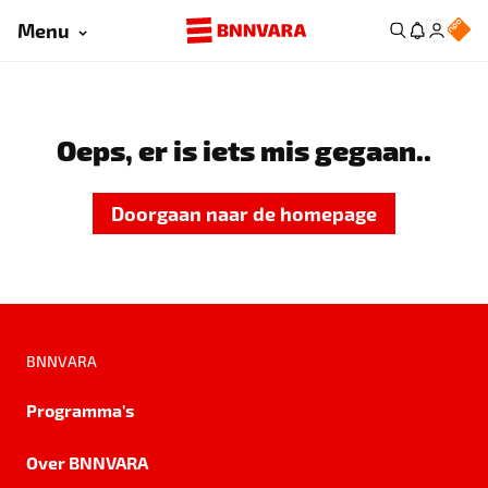
Menu
Oeps, er is iets mis gegaan..
Doorgaan naar de homepage
BNNVARA
Programma's
Over BNNVARA