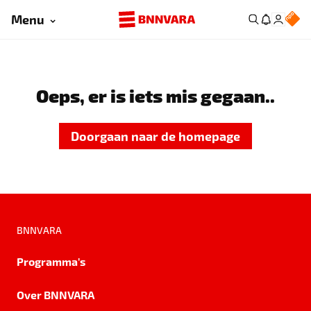
Menu
Oeps, er is iets mis gegaan..
Doorgaan naar de homepage
BNNVARA
Programma's
Over BNNVARA