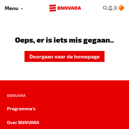
Menu
Oeps, er is iets mis gegaan..
Doorgaan naar de homepage
BNNVARA
Programma's
Over BNNVARA