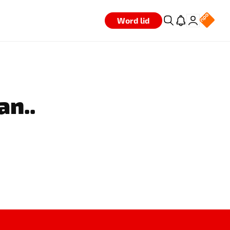
Word lid
an..