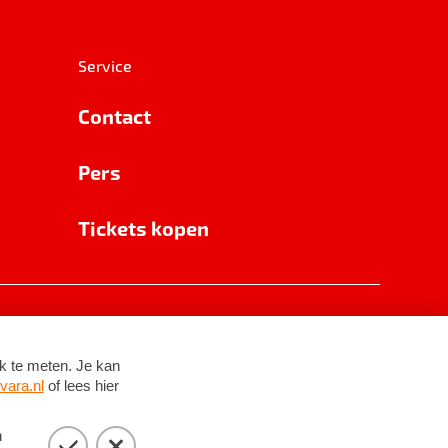
Service
Contact
Pers
Tickets kopen
RSIN 8531 62 402