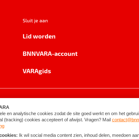
Sluit je aan
Lid worden
BNNVARA-account
VARAgids
voorwaarden
©
2026
BNNVARA