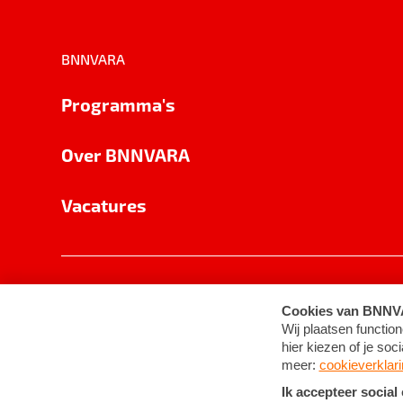
BNNVARA
Programma's
Over BNNVARA
Vacatures
Privacy
Cookie-instellingen
Algemene 