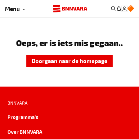
Menu
Oeps, er is iets mis gegaan..
Doorgaan naar de homepage
BNNVARA
Programma's
Over BNNVARA