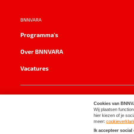
BNNVARA
Programma's
Over BNNVARA
Vacatures
Privacy
Cookie-instellingen
Algemene 