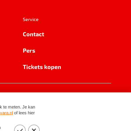
Service
Contact
Pers
Tickets kopen
RSIN 8531 62 402