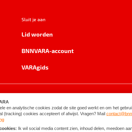
Sluit je aan
Lid worden
BNNVARA-account
VARAgids
voorwaarden
©
2026
BNNVARA