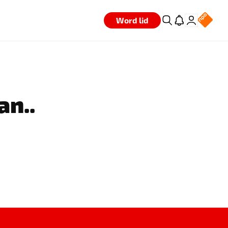
Word lid
an..