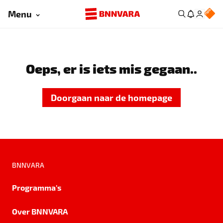
Menu
Oeps, er is iets mis gegaan..
Doorgaan naar de homepage
BNNVARA
Programma's
Over BNNVARA