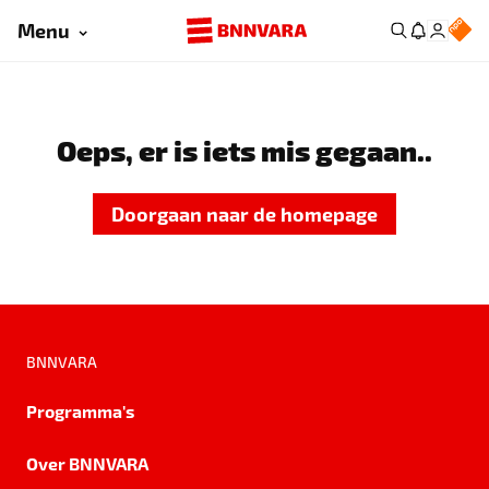
Menu
Oeps, er is iets mis gegaan..
Doorgaan naar de homepage
BNNVARA
Programma's
Over BNNVARA