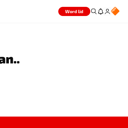
Word lid
an..