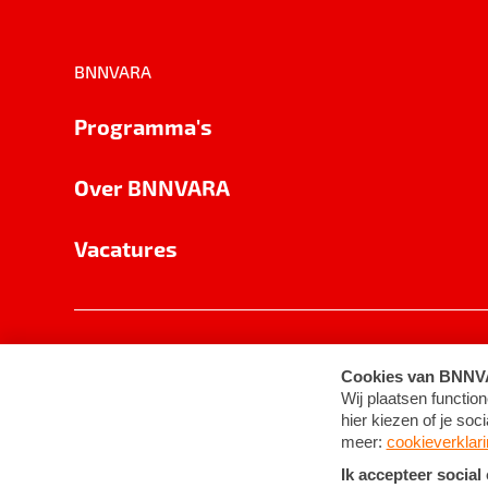
BNNVARA
Programma's
Over BNNVARA
Vacatures
Privacy
Cookie-instellingen
Algemene 