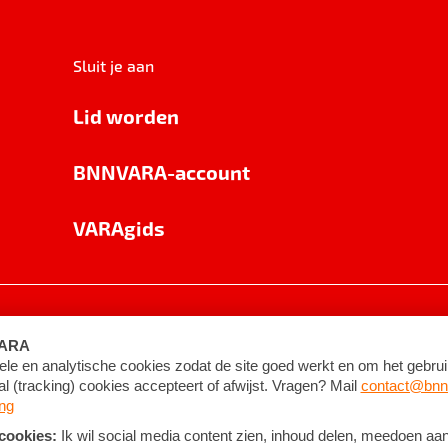
Sluit je aan
Lid worden
BNNVARA-account
VARAgids
voorwaarden
©
2026
BNNVARA