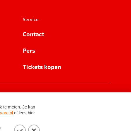
Service
Contact
Pers
Tickets kopen
RSIN 8531 62 402