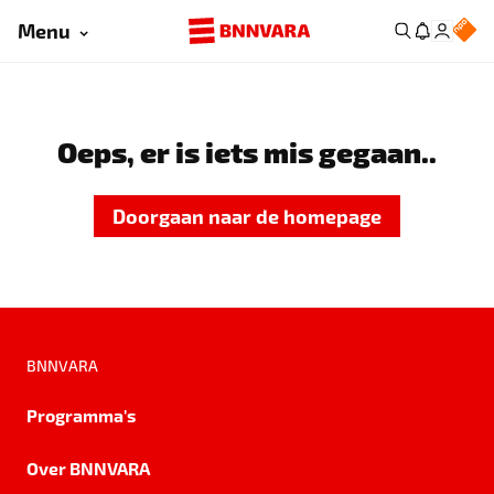
Menu
Oeps, er is iets mis gegaan..
Doorgaan naar de homepage
BNNVARA
Programma's
Over BNNVARA