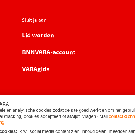
Sluit je aan
Lid worden
BNNVARA-account
VARAgids
voorwaarden
©
2026
BNNVARA