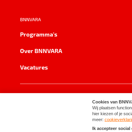
BNNVARA
Programma's
Over BNNVARA
Vacatures
Privacy
Cookie-instellingen
Algemene 