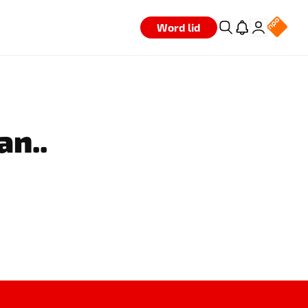
Word lid
an..