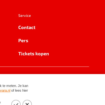
Service
Contact
Pers
Tickets kopen
RSIN 8531 62 402