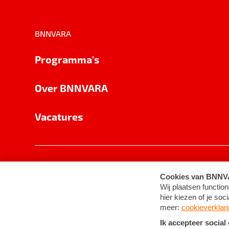
BNNVARA
Programma's
Over BNNVARA
Vacatures
Privacy
Cookie-instellingen
Algemene 