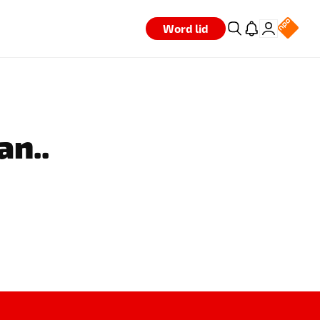
Word lid
an..