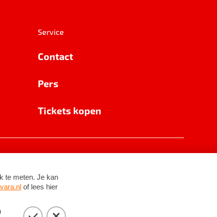
Service
Contact
Pers
Tickets kopen
RSIN 8531 62 402