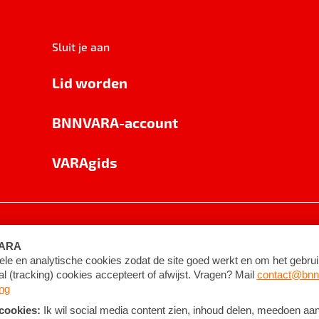
Sluit je aan
Lid worden
BNNVARA-account
VARAgids
voorwaarden
©
2026
BNNVARA