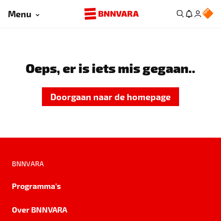
Menu
Oeps, er is iets mis gegaan..
Doorgaan naar de homepage
BNNVARA
Programma's
Over BNNVARA