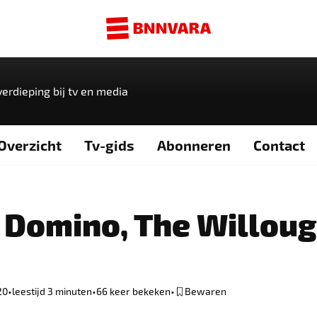
erdieping bij tv en media
Overzicht
Tv-gids
Abonneren
Contact
: Domino, The Willou
e
•
•
•
20
leestijd 3 minuten
66
keer bekeken
Bewaren