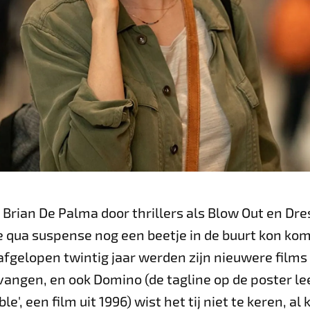
d Brian De Palma door thrillers als Blow Out en Dres
ie qua suspense nog een beetje in de buurt kon k
afgelopen twintig jaar werden zijn nieuwere films 
vangen, en ook Domino (de tagline op de poster lee
e', een film uit 1996) wist het tij niet te keren, 