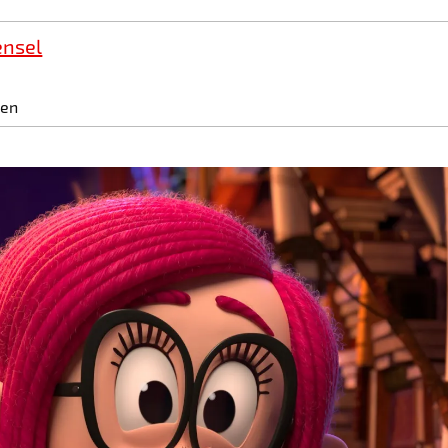
ensel
gen