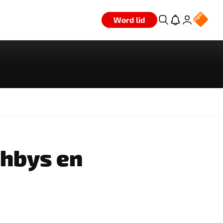
Word lid
ghbys en