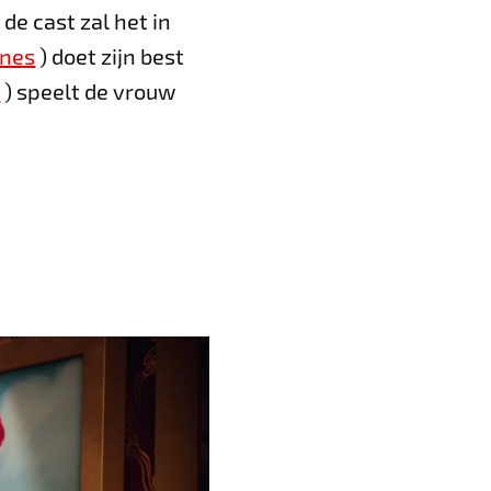
e cast zal het in
ones
) doet zijn best
t
) speelt de vrouw