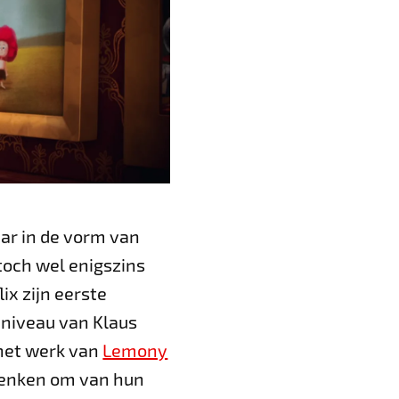
aar in de vorm van
 toch wel enigszins
ix zijn eerste
 niveau van Klaus
n het werk van
Lemony
edenken om van hun