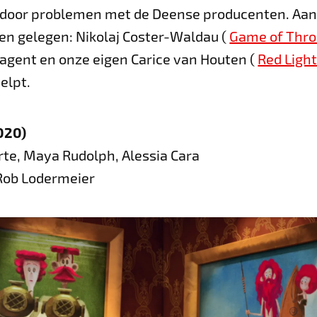
l door problemen met de Deense producenten. Aan d
ben gelegen: Nikolaj Coster-Waldau (
Game of Thr
 agent en onze eigen Carice van Houten (
Red Ligh
helpt.
020)
rte, Maya Rudolph, Alessia Cara
 Rob Lodermeier