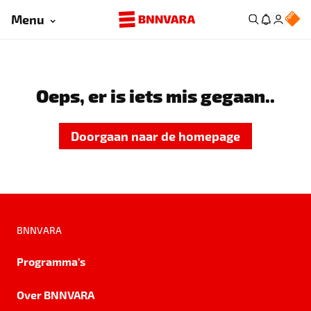
Menu
Oeps, er is iets mis gegaan..
Doorgaan naar de homepage
BNNVARA
Programma's
Over BNNVARA