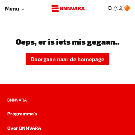
Menu
Oeps, er is iets mis gegaan..
Doorgaan naar de homepage
BNNVARA
Programma's
Over BNNVARA