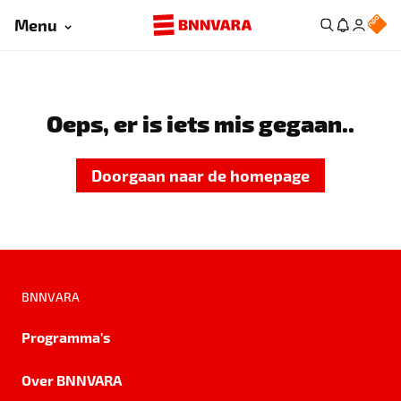
Menu
Oeps, er is iets mis gegaan..
Doorgaan naar de homepage
BNNVARA
Programma's
Over BNNVARA