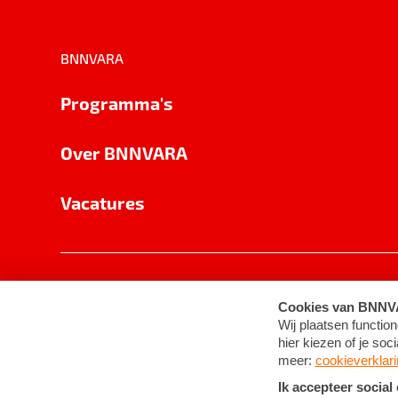
BNNVARA
Programma's
Over BNNVARA
Vacatures
Privacy
Cookie-instellingen
Algemene 