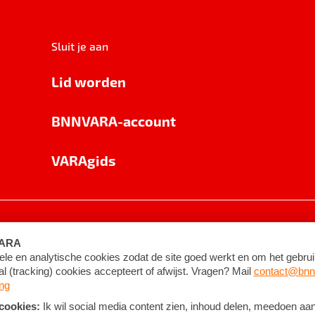
Sluit je aan
Lid worden
BNNVARA-account
VARAgids
voorwaarden
©
2026
BNNVARA