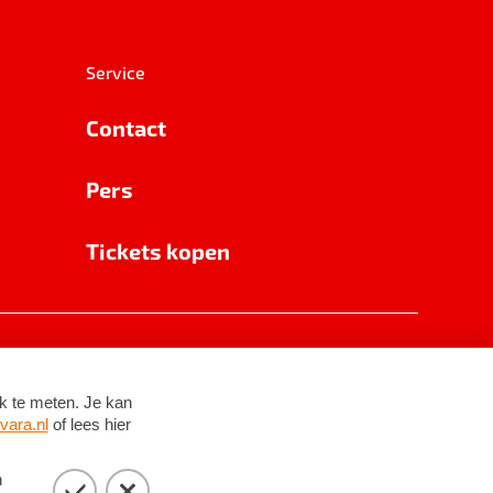
Service
Contact
Pers
Tickets kopen
RSIN 8531 62 402