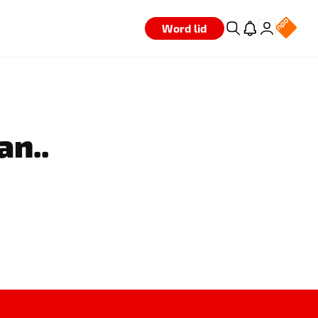
Word lid
an..