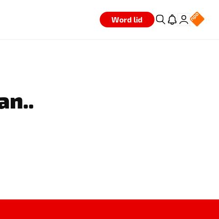
Word lid
an..