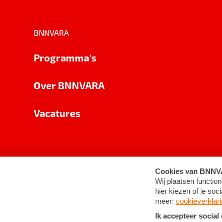
BNNVARA
Programma's
Over BNNVARA
Vacatures
Privacy
Cookie-instellingen
Algemene 