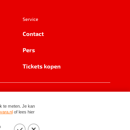
Service
Contact
Pers
Tickets kopen
RSIN 8531 62 402