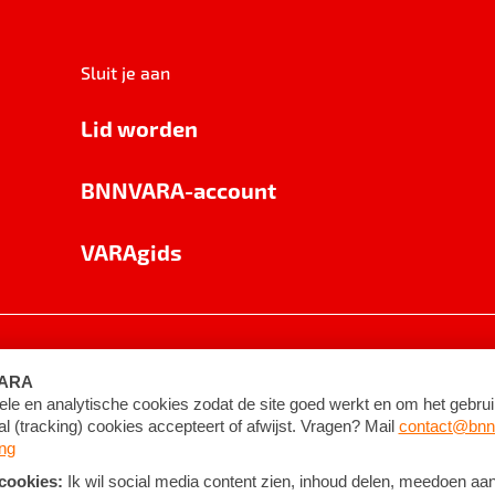
Sluit je aan
Lid worden
BNNVARA-account
VARAgids
voorwaarden
©
2026
BNNVARA