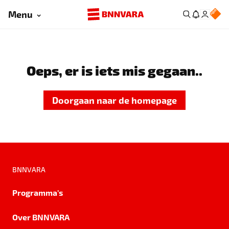
Menu
Oeps, er is iets mis gegaan..
Doorgaan naar de homepage
BNNVARA
Programma's
Over BNNVARA