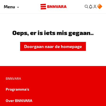
Menu
Oeps, er is iets mis gegaan..
Doorgaan naar de homepage
BNNVARA
Programma's
Over BNNVARA